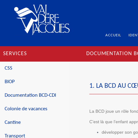
ACCUEIL
IDEN
SERVICES
DOCUMENTATION B
CSS
BIOP
1. LA BCD AU C
Documentation BCD-CDI
Colonie de vacances
La BCD joue un rôle fonda
C’est là que l’enfant app
Cantine
développer son goû
Transport