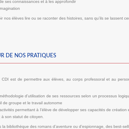
l de ses connaissances et à les approfondir
imagination
r nos élèves lire ou se raconter des histoires, sans qu’ils se lassent ce
UR DE NOS PRATIQUES
u CDI est de permettre aux élèves, au corps professoral et au person
éthodologie d’utilisation de ses ressources selon un processus logique 
il de groupe et le travail autonome
ctivités permettant à l’élève de développer ses capacités de création et
t à son statut de citoyen.
s la bibliothèque des romans d’aventure ou d’espionnage, des best-sel