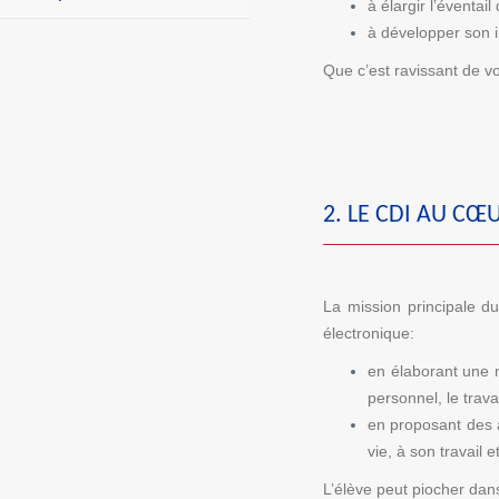
à élargir l’éventai
à développer son 
Que c’est ravissant de voi
2. LE CDI AU CŒ
La mission principale d
électronique:
en élaborant une m
personnel, le trava
en proposant des a
vie, à son travail e
L’élève peut piocher dan