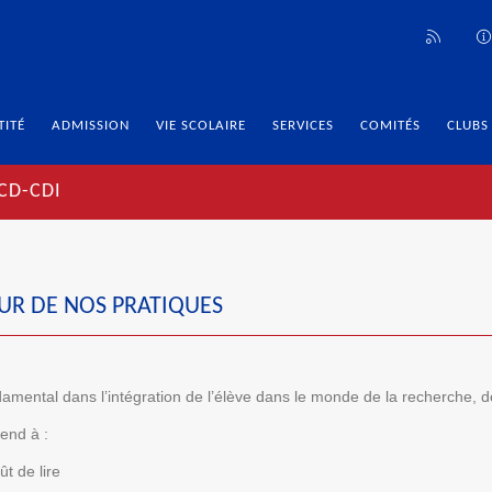
TITÉ
ADMISSION
VIE SCOLAIRE
SERVICES
COMITÉS
CLUBS
CD-CDI
ŒUR DE NOS PRATIQUES
mental dans l’intégration de l’élève dans le monde de la recherche, de 
rend à :
t de lire