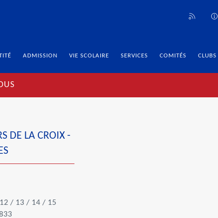
TITÉ
ADMISSION
VIE SCOLAIRE
SERVICES
COMITÉS
CLUBS
NOUS
S DE LA CROIX -
ES
12 / 13 / 14 / 15
 833