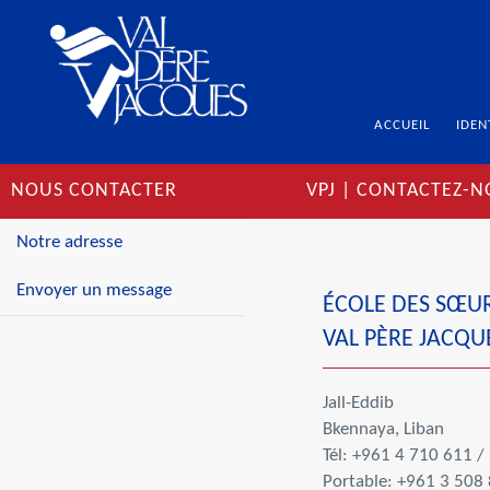
ACCUEIL
IDEN
NOUS CONTACTER
VPJ | CONTACTEZ-
Notre adresse
Envoyer un message
ÉCOLE DES SŒUR
VAL PÈRE JACQU
Jall-Eddib
Bkennaya,
Liban
Tél: +961 4 710 611 / 
Portable: +961 3 508