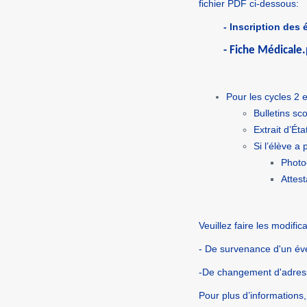
fichier PDF ci-dessous:
-
Inscription des e
- Fiche Médicale.
Pour les cycles 2 
Bulletins sc
Extrait d’Éta
Si l’élève a
Photo
Attest
Veuillez faire les modific
- De survenance d'un évé
-De changement d'adres
Pour plus d’informations