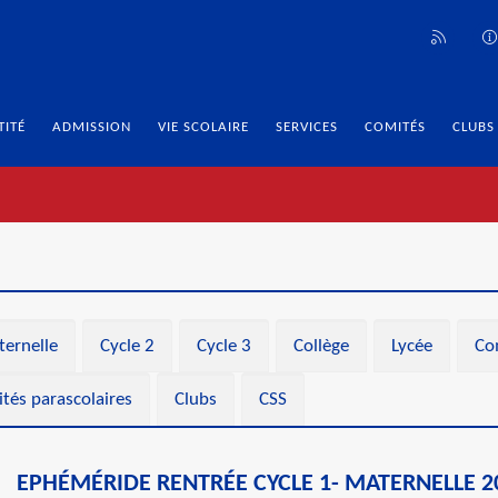
TITÉ
ADMISSION
VIE SCOLAIRE
SERVICES
COMITÉS
CLUBS
ternelle
Cycle 2
Cycle 3
Collège
Lycée
Co
ités parascolaires
Clubs
CSS
EPHÉMÉRIDE RENTRÉE CYCLE 1- MATERNELLE 2